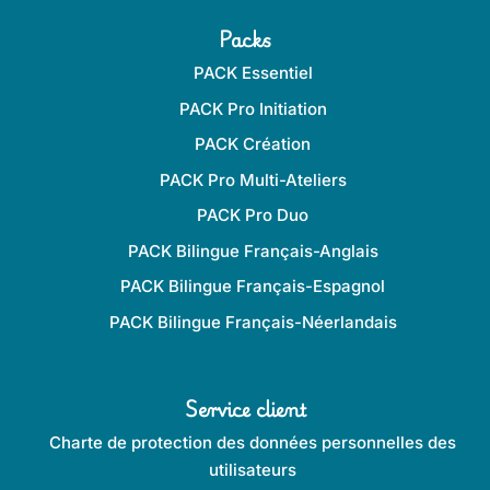
de
Packs
Bilingue
Promotion
-21 %
PACK
Bilingue
PACK Essentiel
Français-
PACK Pro Initiation
Espagnol
PACK Création
PACK Pro Multi-Ateliers
PACK Pro Duo
PACK Bilingue Français-Anglais
PACK Bilingue Français-Anglais
PACK Bilingue Français-Espagnol
+5 ans
PACK Bilingue Français-Néerlandais
1 STATION LILÉMØ
+
1 EXTENSION ANGLAIS
:
97 CARTES & 52 PAVÉS
262,50
€
208,00
€
HT
-
+
Service client
quantité
249,60
€
TTC
de
Charte de protection des données personnelles des
Famille
Promotion
-23 %
PACK
utilisateurs
Bilingue