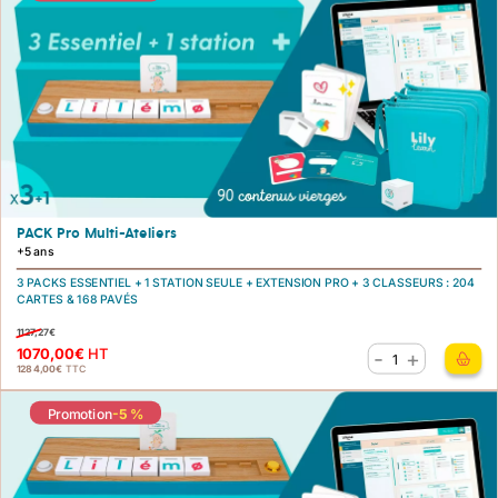
PACK Pro Multi-Ateliers
+5 ans
3 PACKS ESSENTIEL
+
1 STATION SEULE
+
EXTENSION PRO
+
3 CLASSEURS
:
204
CARTES & 168 PAVÉS
1127,27
€
1070,00
€
HT
-
+
quantité
1284,00
€
TTC
de
Éducation
Promotion
-5 %
PACK
Pro
Multi-
Ateliers