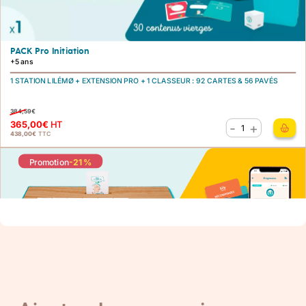
PACK Pro Initiation
+5 ans
1 STATION LILÉMØ
+
EXTENSION PRO
+
1 CLASSEUR
:
92 CARTES & 56 PAVÉS
384,59
€
365,00
€
HT
-
+
quantité
438,00
€
TTC
de
Famille
Promotion
-21 %
PACK
Pro
Initiation