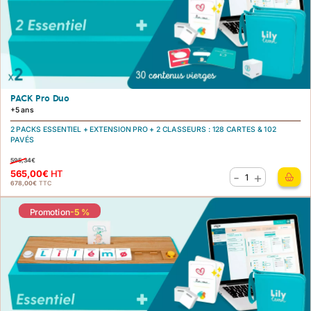
PACK Pro Duo
+5 ans
2 PACKS ESSENTIEL
+
EXTENSION PRO
+
2 CLASSEURS
:
128 CARTES & 102
PAVÉS
595,34
€
565,00
€
HT
-
+
quantité
678,00
€
TTC
de
Éducation
Promotion
-5 %
PACK
Pro
Duo