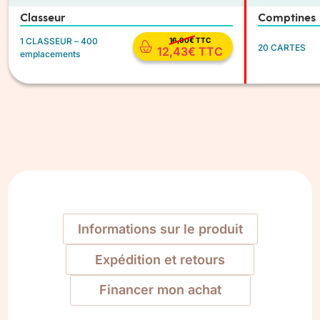
Classeur
Comptines
1 CLASSEUR – 400
16,90
€
TTC
20 CARTES
12,43
€
TTC
emplacements
Informations sur le produit
Expédition et retours
Financer mon achat