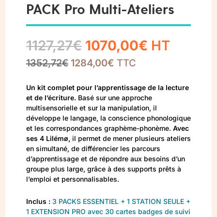
PACK Pro Multi-Ateliers
Le
Le
1127,27
€
1070,00
€
HT
1352,72
€
1284,00
prix
€
TTC
prix
initial
actuel
Un kit complet pour l’apprentissage de la lecture
et de l’écriture.
Basé sur une approche
était :
est :
multisensorielle et sur la manipulation, il
développe le langage, la conscience phonologique
1127,27€.
1070,00€.
et les correspondances graphème-phonème.
Avec
ses 4 Lilémø,
il permet de mener plusieurs ateliers
en simultané, de différencier les parcours
d’apprentissage et de répondre aux besoins d’un
groupe plus large, grâce à des supports prêts à
l’emploi et personnalisables.
Inclus :
3 PACKS ESSENTIEL + 1 STATION SEULE +
1 EXTENSION PRO avec 30 cartes badges de suivi