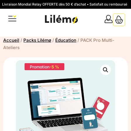
Livraison Mondial Relay OFFERTE dès 50 € d’achat • Satisfait ou remboursé
Accueil
/
Packs Lilémø
/
Éducation
/ PACK Pro Multi-
Ateliers
Promotion
-5 %