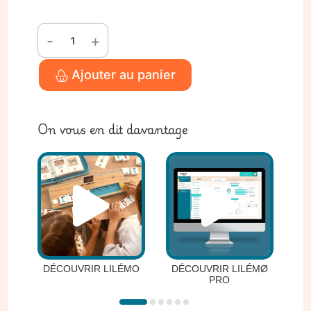
-
+
quantité
de
Ajouter au panier
PACK
Pro
Multi-
On vous en dit davantage
Ateliers
TS
DÉCOUVRIR LILÉMO
DÉCOUVRIR LILÉMØ
PE
PRO