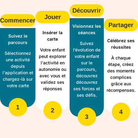
Découvrir
Jouer
Commencer
Partager
Visionnez les
Insérer la
séances
Suivez le
carte
Célébrez ses
parcours
Suivez
réussites
Votre enfant
l’évolution de
Sélectionnez
peut explorer
votre enfant
À chaque
une activité
l'activité en
sur le
étape, créez
depuis
autonomie ou
parcours,
des moments
l'application et
avec vous et
découvrez
complices
chargez-là sur
validez ses
découvrez
grâce aux
votre carte
réponses
ses forces et
récompenses.
ses défis.
1
2
4
3