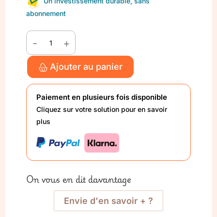
Un investissement durable, sans
abonnement
-
+
quantité
de
Ajouter au panier
Extension
Lilémø
Pro
Paiement en plusieurs fois disponible
Cliquez sur votre solution pour en savoir
plus
On vous en dit davantage
Envie d'en savoir + ?