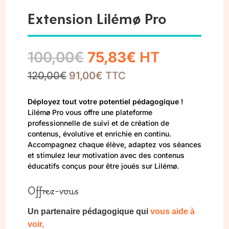
Extension Lilémø Pro
Le
Le
100,00
€
75,83
€
HT
120,00
€
91,00
prix
€
TTC
prix
initial
actuel
Déployez tout votre potentiel pédagogique !
Lilémø Pro vous offre une plateforme
était :
est :
professionnelle de suivi et de création de
contenus, évolutive et enrichie en continu.
100,00€.
75,83€.
Accompagnez chaque élève, adaptez vos séances
et stimulez leur motivation avec des contenus
éducatifs conçus pour être joués sur Lilémø.
Offrez-vous
Un partenaire pédagogique qui
vous aide à
voir,