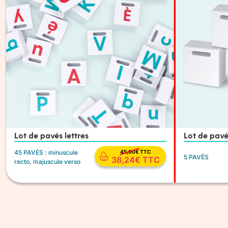
Lot de pavés lettres
Lot de pavé
45 PAVÉS : minuscule
45,00
€
TTC
5 PAVÉS
38,24
€
TTC
recto, majuscule verso