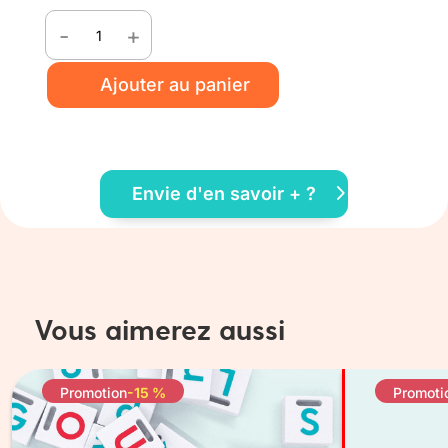
-
+
quantité
de
Ajouter au panier
Pavé
OW
Envie d'en savoir + ?
Vous aimerez aussi
Promotion
-15 %
Promoti