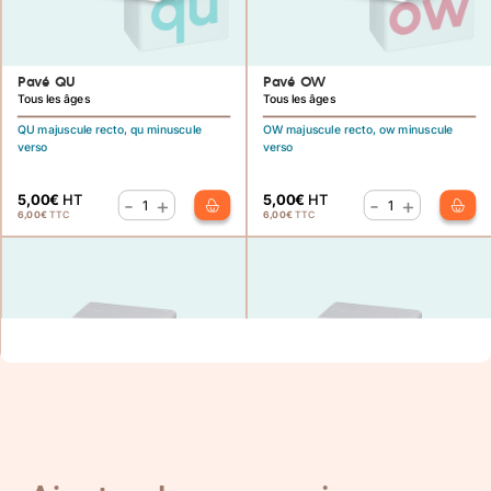
Pavé QU
Pavé OW
Tous les âges
Tous les âges
QU majuscule recto, qu minuscule
OW majuscule recto, ow minuscule
verso
verso
5,00
€
HT
5,00
€
HT
-
+
-
+
quantité
quantité
6,00
€
TTC
6,00
€
TTC
de
de
Pavé
Pavé
QU
OW