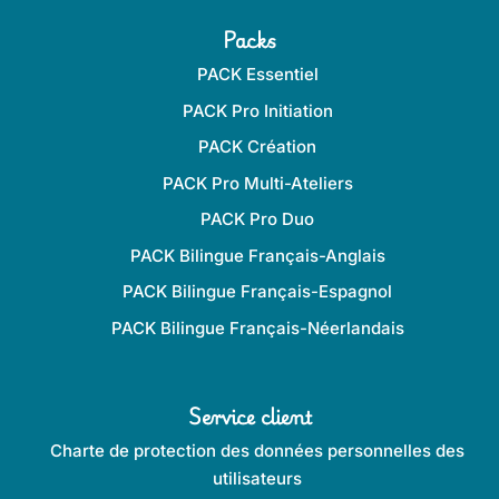
de
de
Packs
Pavé
Pavé
CH
Z
PACK Essentiel
PACK Pro Initiation
PACK Création
PACK Pro Multi-Ateliers
PACK Pro Duo
PACK Bilingue Français-Anglais
Pavé Y
Pavé X
PACK Bilingue Français-Espagnol
Tous les âges
Tous les âges
PACK Bilingue Français-Néerlandais
Y majuscule recto, y minuscule verso
X majuscule recto, x minuscule verso
5,00
€
HT
5,00
€
HT
-
+
-
+
Service client
quantité
quantité
6,00
€
TTC
6,00
€
TTC
de
de
Charte de protection des données personnelles des
Pavé
Pavé
utilisateurs
Y
X