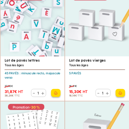
Lot de pavés lettres
Lot de pavés vierges
Tous les âges
Tous les âges
45 PAVÉS : minuscule recto, majuscule
5 PAVÉS
verso
37,50
€
18,01
€
31,87
€
HT
15,30
€
HT
-
+
-
+
quantité
quantité
38,24
€
TTC
16,14
€
TTC
de
de
Promotion
-30 %
Lot
Lot
de
de
pavés
pavés
lettres
vierges