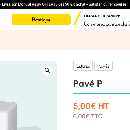
Livraison Mondial Relay OFFERTE dès 50 € d’achat • Satisfait ou remboursé
Lilémø à la maison
Boutique
Comment ça marche 
Lettres
Pavés
Pavé P
5,00
€
HT
6,00
€
TTC