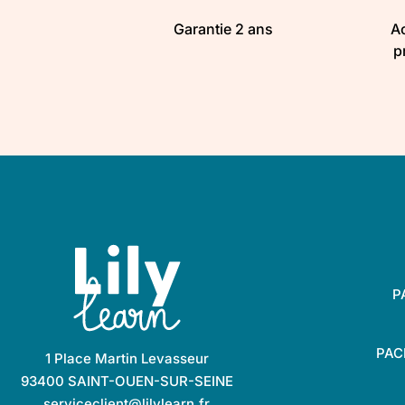
Garantie 2 ans
Ac
p
P
PACK
1 Place Martin Levasseur
93400 SAINT-OUEN-SUR-SEINE
serviceclient@lilylearn.fr