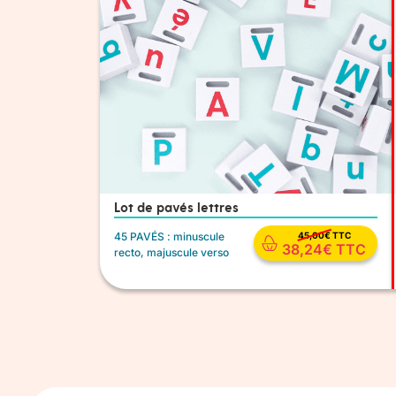
Lot de pavés lettres
45 PAVÉS : minuscule
45,00
€
TTC
38,24
€
TTC
recto, majuscule verso