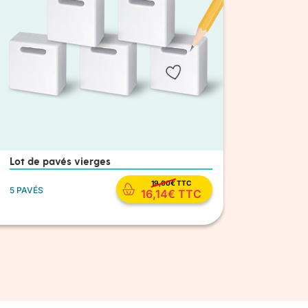
Lot de pavés vierges
19,00
€
TTC
5 PAVÉS
16,14
€
TTC