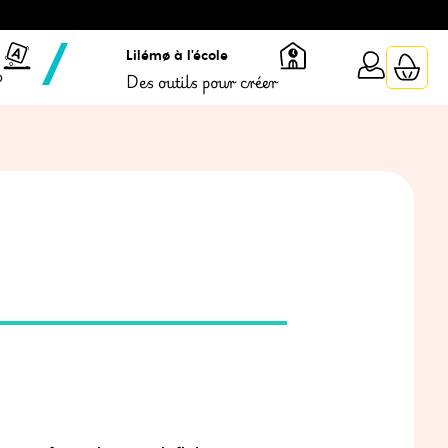
Lilémø à l'école
?
Des outils pour créer