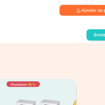
quantité
de
Ajouter au 
Pavé
P
Envie
Promotion
-15 %