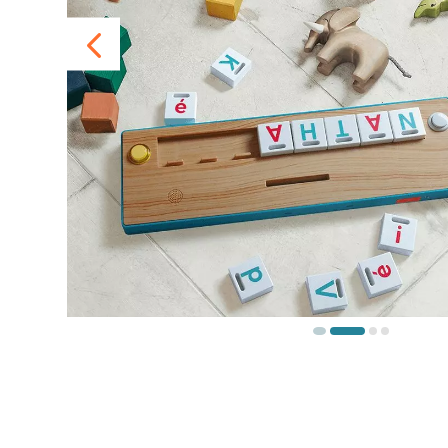
DÉCOUVRIR
PERSONNALISER
LES
LILÉMO
SES OUTILS
HISTOIRES