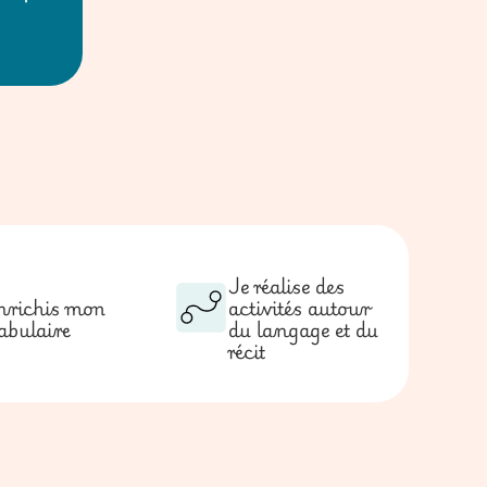
Je réalise des
nrichis mon
activités autour
abulaire
du langage et du
récit