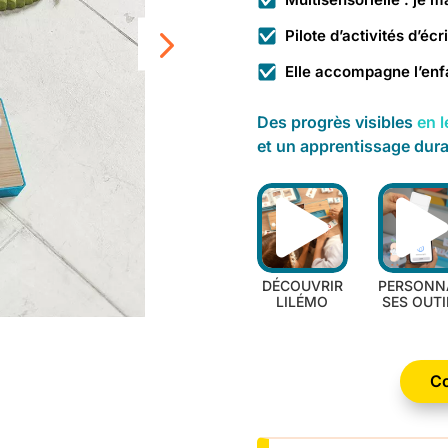
Pilote d’activités d’écr
Elle accompagne l’enf
Des progrès visibles
en l
et un apprentissage dur
LES
AVIS DES
DÉCOUVRIR
PERSONN
ACTIVITÉS
ENFANTS
LILÉMO
SES OUTI
Co