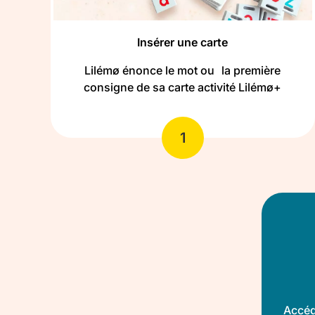
Insérer une carte
Lilémø énonce le mot ou la première
consigne de sa carte activité Lilémø+
1
Accéd