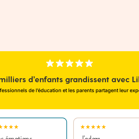
milliers d’enfants grandissent avec L
fessionnels de l’éducation et les parents partagent leur exp
★
★
★
★
★
★
★
★
★
s émotions
J'adore