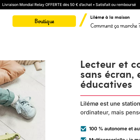
Livraison Mondial Relay OFFERTE dès 50 € d’achat • Satisfait ou remboursé
Lilémø à la maison
Boutique
Comment ça marche 
Lecteur et 
sans écran
,
éducatives
Lilémø est une stati
ordinateur, mais pens
100 % autonome et au
Multisensorielle : je ma