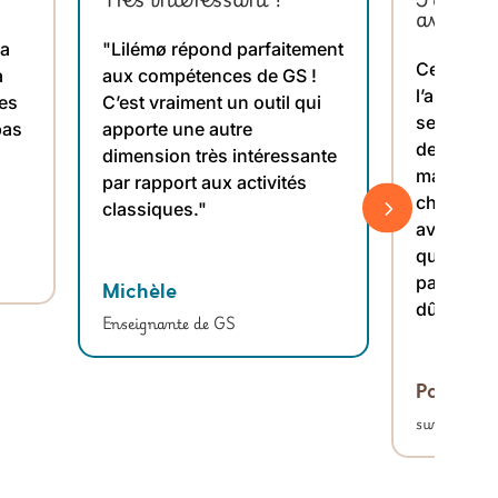
avant !
ma
"Lilémø répond parfaitement
Cela fait
a
aux compétences de GS !
l’ai reçu e
tes
C’est vraiment un outil qui
ses premi
pas
apporte une autre
dernière 
dimension très intéressante
maternell
par rapport aux activités
cher mai
5
classiques."
avec tous 
que j’ai a
pas si che
Michèle
dû investi
Enseignante de GS
Parent d
sur instag