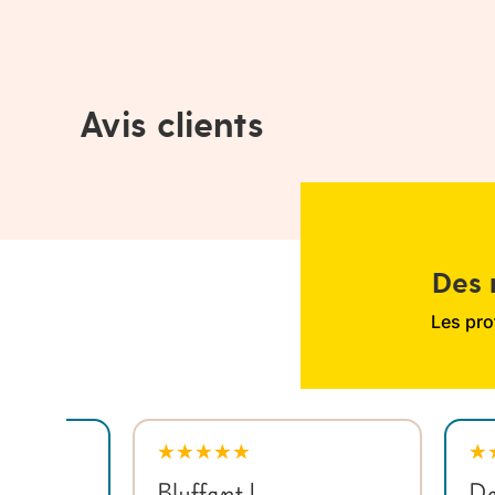
Avis clients
Des 
Les pro
★
★
★
★
★
★
Bluffant !
De