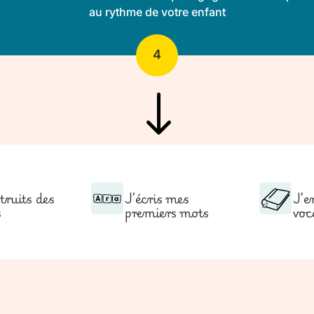
au rythme de votre enfant
4
"
truits des
J’écris mes
J’e
s
premiers mots
voc