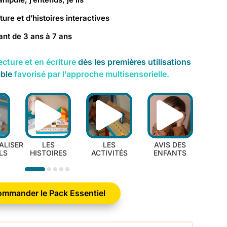
iture et d’histoires interactives
ant de 3 ans à 7 ans
ecture et en écriture
dès les premières utilisations
able
favorisé par l’approche multisensorielle.
ALISER
LES
LES
AVIS DES
DÉC
LS
HISTOIRES
ACTIVITÉS
ENFANTS
LI
mmander le Pack Essentiel