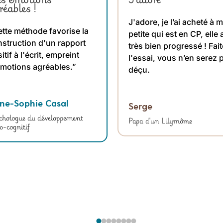
réables !
J'adore, je l’ai acheté à 
tte méthode favorise la
petite qui est en CP, elle 
struction d'un rapport
très bien progressé ! Fai
itif à l'écrit, empreint
l'essai, vous n’en serez 
émotions agréables.”
déçu.
ne-Sophie Casal
Serge
chologue du développement
Papa d'un Lilymôme
o-cognitif