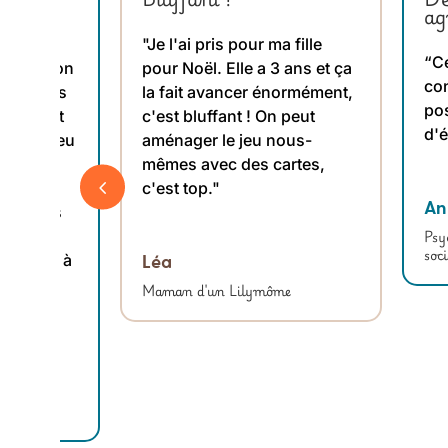
ag
ement
"Je l'ai pris pour ma fille
“Ce
iel de mon
pour Noël. Elle a 3 ans et ça
con
l est très
la fait avancer énormément,
pos
ts aiment
c'est bluffant ! On peut
d'
es. Ce jeu
aménager le jeu nous-
r la
mêmes avec des cartes,
4
en
c'est top."
An
uire des
, et la
Psy
soci
 permet à
Léa
orriger.
Maman d'un Lilymôme
dos