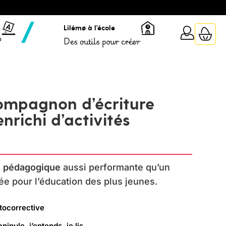
Lilémø à l'école
?
Des outils pour créer
compagnon d’écriture
 enrichi d’activités
on pédagogique
aussi performante qu’un
ée pour l’éducation des plus jeunes.
tocorrective
nipule, j’entends, je lis