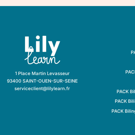
P
PACK
1 Place Martin Levasseur
93400 SAINT-OUEN-SUR-SEINE
serviceclient@lilylearn.fr
7,50
€
14,
PACK Bi
5,25
€
HT
10
-
+
quantité de Stickers let
6,30
€
TTC
12,
PACK Bil
PACK Bilin