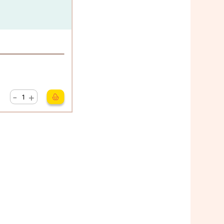
-
+
quantité
de
Météo