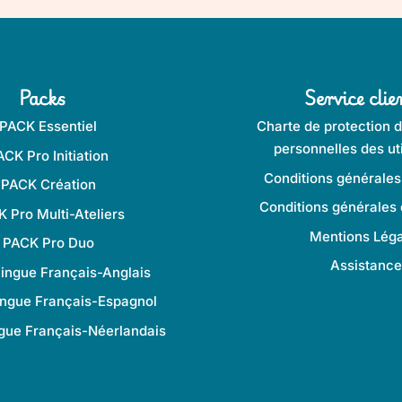
Packs
Service clie
PACK Essentiel
Charte de protection 
personnelles des uti
ACK Pro Initiation
Conditions générales
PACK Création
Conditions générales d
 Pro Multi-Ateliers
Mentions Léga
PACK Pro Duo
2,08
€
HT
08
€
Assistanc
lingue Français-Anglais
2,50
€
TTC
,36
€
HT
-
+
tres manuscrites
quantité de Classeur
43
€
TTC
ingue Français-Espagnol
gue Français-Néerlandais