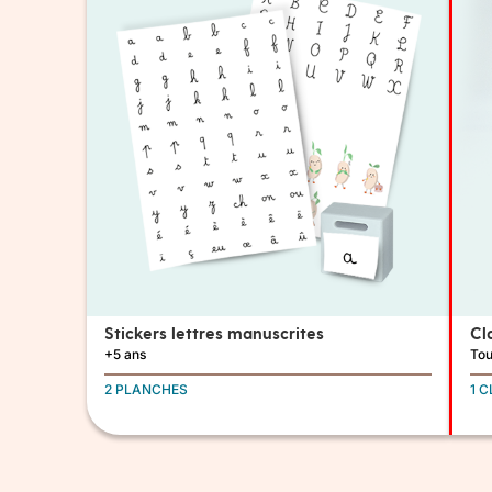
Stickers lettres manuscrites
Cl
+5 ans
Tou
2 PLANCHES
1 