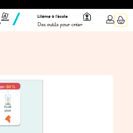
Lilémø à l'école
?
Des outils pour créer
ion
-30 %