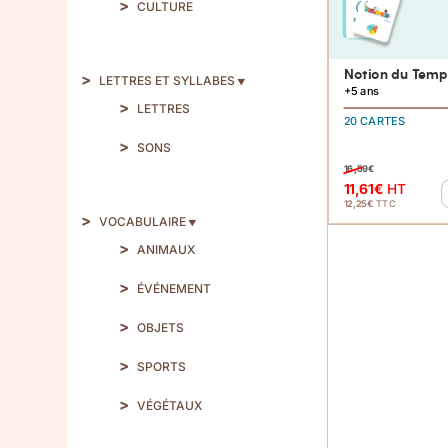
CULTURE
Notion du Temp
LETTRES ET SYLLABES
+5 ans
LETTRES
20 CARTES
SONS
16,59
€
11,61
€
HT
12,25
€
TTC
VOCABULAIRE
ANIMAUX
ÉVÉNEMENT
OBJETS
SPORTS
VÉGÉTAUX