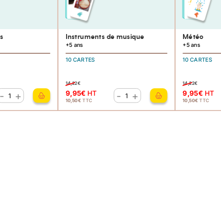
s
Instruments de musique
Météo
+5 ans
+5 ans
10 CARTES
10 CARTES
14,22
€
14,22
€
9,95
€
HT
9,95
€
HT
-
+
-
+
quantité
quantité
10,50
€
TTC
10,50
€
TTC
de
de
Notion
Instruments
du
de
Temps
musique