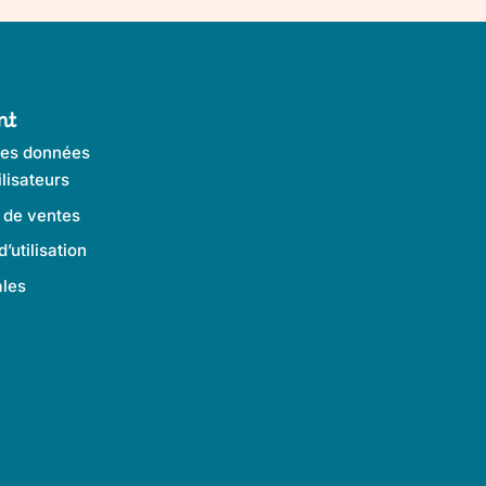
nt
des données
lisateurs
 de ventes
’utilisation
les
10,00
€
HT
-
+
-
+
e
quantité de Adaptateur double jack
quantité d
12,00
€
TTC