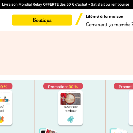
Livraison Mondial Relay OFFERTE dès 50 € d’achat • Satisfait ou remboursé
Lilémø à la maison
Boutique
Comment ça marche 
30 %
Promotion
-30 %
Promot