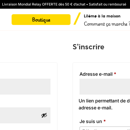
Livraison Mondial Relay OFFERTE dès 50 € d’achat • Satisfait ou remboursé
Lilémø à la maison
Boutique
Comment ça marche 
S’inscrire
Obliga
Adresse e-mail
*
Un lien permettant de 
adresse e-mail.
Je suis un
*