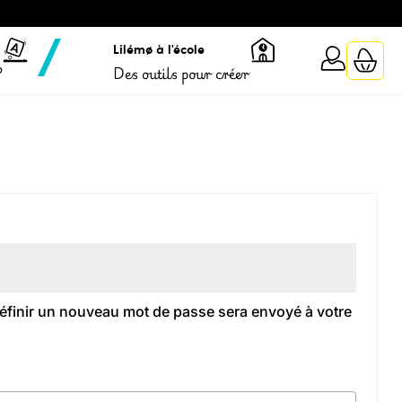
Lilémø à l'école
?
Des outils pour créer
toire
définir un nouveau mot de passe sera envoyé à votre